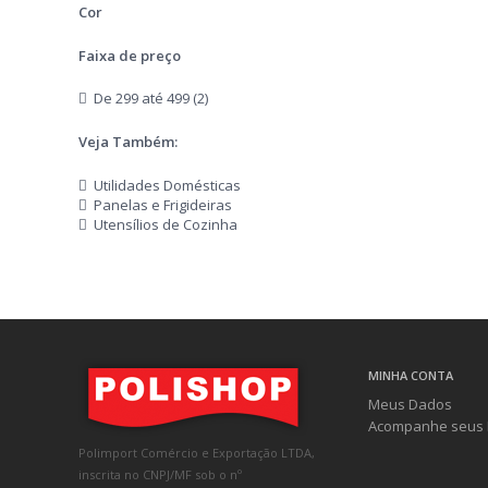
Cor
Faixa de preço
De 299 até 499 (2)
Veja Também:
Utilidades Domésticas
Panelas e Frigideiras
Utensílios de Cozinha
MINHA CONTA
Meus Dados
Acompanhe seus 
Polimport Comércio e Exportação LTDA,
inscrita no CNPJ/MF sob o nº