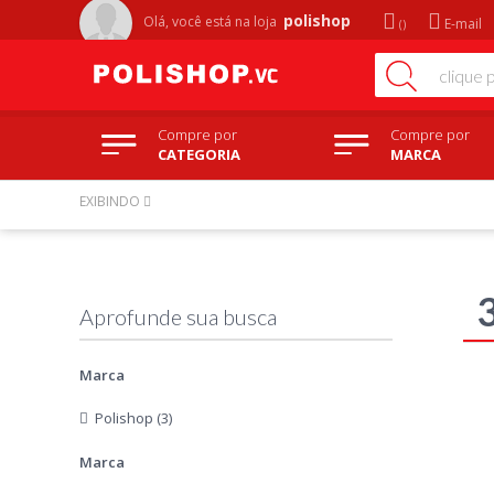
polishop
Olá, você está na
loja
E-mail
Compre por
Compre por
CATEGORIA
MARCA
EXIBINDO
Marca
Polishop (3)
Marca