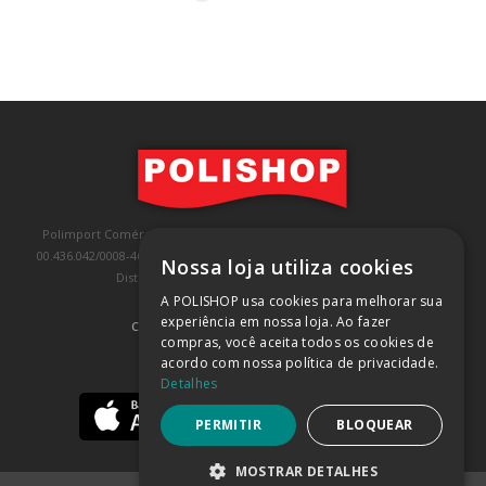
Polimport Comércio e Exportação LTDA, inscrita no CNPJ/MF sob o nº
00.436.042/0008-46, IE 407.458.707.103, com sede na Rua Kanebo, nº 175,
Nossa loja utiliza cookies
Distrito Industrial, Jundiaí/SP, CEP: 13213-090
A POLISHOP usa cookies para melhorar sua
experiência em nossa loja. Ao fazer
COMPRA 100% SEGURA
(SAIBA MAIS)
compras, você aceita todos os cookies de
acordo com nossa política de privacidade.
BAIXE NOSSO APP
Detalhes
PERMITIR
BLOQUEAR
MOSTRAR DETALHES