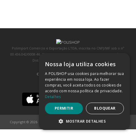
Polimport Comércio e Exportação LTDA, inscrita no CNPJ/MF sob o nº
00.436.042/0008-46, IE 407.458.707.103, com sede na Rua Kanebo, nº 175,
Distrito Industrial, Jundiaí/SP, CEP: 13213-090
Nossa loja utiliza cookies
A POLISHOP usa cookies para melhorar sua
COMPRA 100% SEGURA
(SAIBA MAIS)
experiência em nossa loja. Ao fazer
compras, você aceita todos os cookies de
BAIXE NOSSO APP
acordo com nossa política de privacidade.
Detalhes
PERMITIR
BLOQUEAR
MOSTRAR DETALHES
Copyright © 2026
POLISHOP
ESTRITAMENTE NECESSÁRIOS