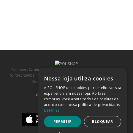
Polimport Comércio e Exportação LTDA, inscrita no CNPJ/MF sob o nº
00.436.042/0008-46, IE 407.458.707.103, com sede na Rua Kanebo, nº 175,
Nossa loja utiliza cookies
Distrito Industrial, Jundiaí/SP, CEP: 13213-090
A POLISHOP usa cookies para melhorar sua
experiência em nossa loja. Ao fazer
COMPRA 100% SEGURA
(SAIBA MAIS)
compras, você aceita todos os cookies de
acordo com nossa política de privacidade.
BAIXE NOSSO APP
Detalhes
PERMITIR
BLOQUEAR