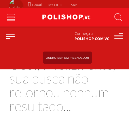
E-mail
MY OFFICE
Sair
Conheça a
POLISHOP COM VC
QUERO SER EMPREENDEDOR
Ops!, Infelizmente,
sua busca não
retornou nenhum
resultado...