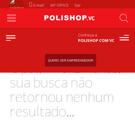
E-mail
MY OFFICE
Sair
Conheça a
POLISHOP COM VC
QUERO SER EMPREENDEDOR
Ops!, Infelizmente,
sua busca não
retornou nenhum
resultado...