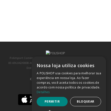
Polimport Comércio e Exportação LTDA, inscrita no CNPJ/MF sob o nº
00.436.042/0008-46, IE 407.458.707.103, com sede na Rua Kanebo, nº 175,
Nossa loja utiliza cookies
Distrito Industrial, Jundiaí/SP, CEP: 13213-090
A POLISHOP usa cookies para melhorar sua
experiência em nossa loja. Ao fazer
COMPRA 100% SEGURA
(SAIBA MAIS)
compras, você aceita todos os cookies de
acordo com nossa política de privacidade.
BAIXE NOSSO APP
Detalhes
PERMITIR
BLOQUEAR