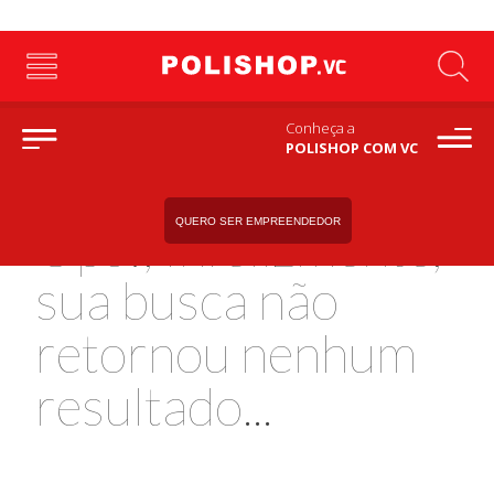
Conheça a
POLISHOP COM VC
QUERO SER EMPREENDEDOR
Ops!, Infelizmente,
sua busca não
retornou nenhum
resultado...