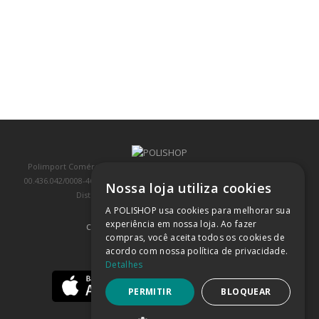
Polimport Comércio e Exportação LTDA, inscrita no CNPJ/MF sob o nº
00.436.042/0008-46, IE 407.458.707.103, com sede na Rua Kanebo, nº 175,
Nossa loja utiliza cookies
Distrito Industrial, Jundiaí/SP, CEP: 13213-090
A POLISHOP usa cookies para melhorar sua
experiência em nossa loja. Ao fazer
COMPRA 100% SEGURA
(SAIBA MAIS)
compras, você aceita todos os cookies de
acordo com nossa política de privacidade.
BAIXE NOSSO APP
Detalhes
PERMITIR
BLOQUEAR