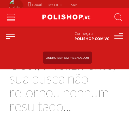
E-mail
MY OFFICE
Sair
Conheça a
POLISHOP COM VC
QUERO SER EMPREENDEDOR
Ops!, Infelizmente,
sua busca não
retornou nenhum
resultado...