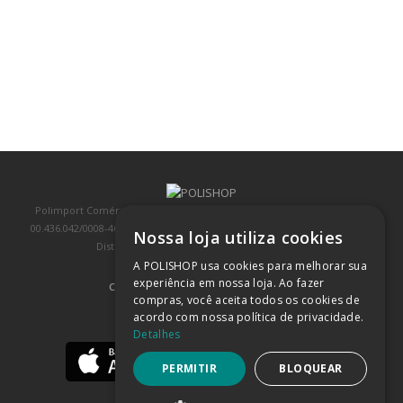
Polimport Comércio e Exportação LTDA, inscrita no CNPJ/MF sob o nº
00.436.042/0008-46, IE 407.458.707.103, com sede na Rua Kanebo, nº 175,
Nossa loja utiliza cookies
Distrito Industrial, Jundiaí/SP, CEP: 13213-090
A POLISHOP usa cookies para melhorar sua
experiência em nossa loja. Ao fazer
COMPRA 100% SEGURA
(SAIBA MAIS)
compras, você aceita todos os cookies de
acordo com nossa política de privacidade.
BAIXE NOSSO APP
Detalhes
PERMITIR
BLOQUEAR