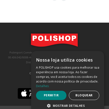
Polimport Comércio e Exportação LTDA, inscrita no CNPJ/MF sob o nº
00.436.042/0008-46, IE 407.458.707.103, com sede na Rua Kanebo, nº 175,
Nossa loja utiliza cookies
Distrito Industrial, Jundiaí/SP, CEP: 13213-090
A POLISHOP usa cookies para melhorar sua
experiência em nossa loja. Ao fazer
COMPRA 100% SEGURA
(SAIBA MAIS)
compras, você aceita todos os cookies de
acordo com nossa política de privacidade.
BAIXE NOSSO APP
Detalhes
PERMITIR
BLOQUEAR
MOSTRAR DETALHES