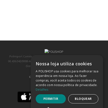
Polimport Comércio e Exportação LTDA, inscrita no CNPJ/MF sob o nº
00.436.042/0008-46, IE 407.458.707.103, com sede na Rua Kanebo, nº 175,
Nossa loja utiliza cookies
Distrito Industrial, Jundiaí/SP, CEP: 13213-090
A POLISHOP usa cookies para melhorar sua
experiência em nossa loja. Ao fazer
COMPRA 100% SEGURA
(SAIBA MAIS)
compras, você aceita todos os cookies de
acordo com nossa política de privacidade.
BAIXE NOSSO APP
Detalhes
PERMITIR
BLOQUEAR