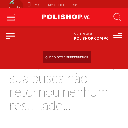
E-mail
MY OFFICE
Sair
Conheça a
POLISHOP COM VC
QUERO SER EMPREENDEDOR
Ops!, Infelizmente,
sua busca não
retornou nenhum
resultado...