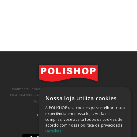
Polimport Comércio e Exportação LTDA, inscrita no CNPJ/MF sob o nº
00.436.042/0008-46, IE 407.458.707.103, com sede na Rua Kanebo, nº 175,
Nossa loja utiliza cookies
Distrito Industrial, Jundiaí/SP, CEP: 13213-090
A POLISHOP usa cookies para melhorar sua
experiência em nossa loja. Ao fazer
COMPRA 100% SEGURA
(SAIBA MAIS)
compras, você aceita todos os cookies de
acordo com nossa política de privacidade.
BAIXE NOSSO APP
Detalhes