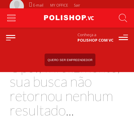
E-mail
MY OFFICE
Sair
Conheça a
POLISHOP COM VC
QUERO SER EMPREENDEDOR
Ops!, Infelizmente,
sua busca não
retornou nenhum
resultado...