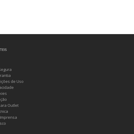
TEIS
Segura
rantia
ições de Uso
vacidade
kies
ução
ara Outlet
cnica
 Imprensa
sco