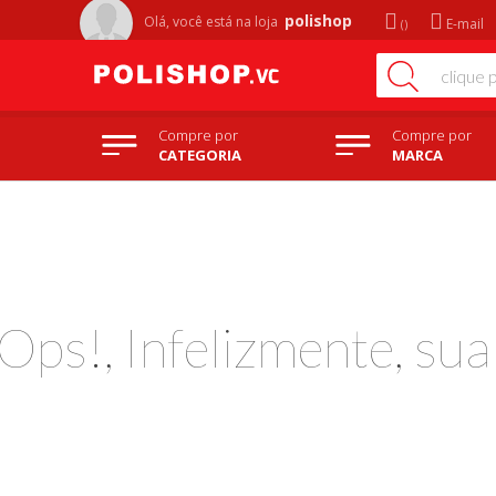
polishop
Olá, você está na
loja
E-mail
Compre por
Compre por
CATEGORIA
MARCA
Ops!, Infelizmente, su