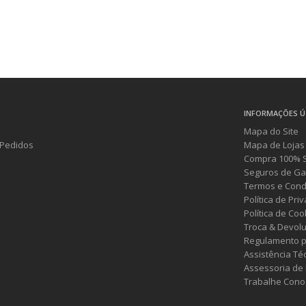
INFORMAÇÕES Ú
Mapa do Site
Pedidos
Mapa de Lojas
Compra 100% 
Seguros de Ga
Termos e Cond
Política de Pri
Política de Coo
Troca & Devol
Regulamento p
Assistência Té
Assessoria de
Trabalhe Cono