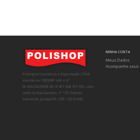
MINHA CONTA
Meus Dados
Acompanhe seus 
Polimport Comércio e Exportação LTDA,
inscrita no CNPJ/MF sob o nº
00.436.042/0008-46, IE 407.458.707.103, com
sede na Rua Kanebo, nº 175, Distrito
Industrial, Jundiaí/SP, CEP: 13213-090