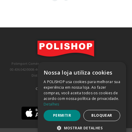
Polimport Comércio e Exportação LTDA, inscrita no CNPJ/MF sob o nº
00.436.042/0008-46, IE 407.458.707.103, com sede na Rua Kanebo, nº 175,
Nossa loja utiliza cookies
Distrito Industrial, Jundiaí/SP, CEP: 13213-090
A POLISHOP usa cookies para melhorar sua
experiência em nossa loja. Ao fazer
COMPRA 100% SEGURA
(SAIBA MAIS)
compras, você aceita todos os cookies de
acordo com nossa política de privacidade.
BAIXE NOSSO APP
Detalhes
PERMITIR
BLOQUEAR
MOSTRAR DETALHES