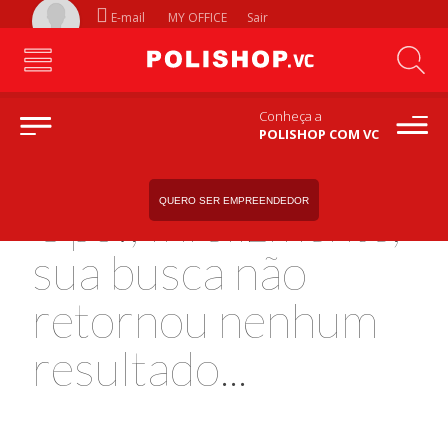
E-mail
MY OFFICE
Sair
Conheça a
POLISHOP COM VC
QUERO SER EMPREENDEDOR
Ops!, Infelizmente,
sua busca não
retornou nenhum
resultado...