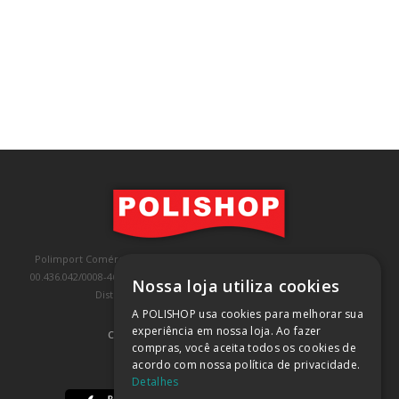
Polimport Comércio e Exportação LTDA, inscrita no CNPJ/MF sob o nº
00.436.042/0008-46, IE 407.458.707.103, com sede na Rua Kanebo, nº 175,
Nossa loja utiliza cookies
Distrito Industrial, Jundiaí/SP, CEP: 13213-090
A POLISHOP usa cookies para melhorar sua
experiência em nossa loja. Ao fazer
COMPRA 100% SEGURA
(SAIBA MAIS)
compras, você aceita todos os cookies de
acordo com nossa política de privacidade.
BAIXE NOSSO APP
Detalhes