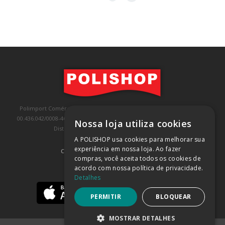
Polimport Comércio e Exportação LTDA, inscrita no CNPJ/MF sob o nº
00.436.042/0008-46, IE 407.458.707.103, com sede na Rua Kanebo, nº 175,
Nossa loja utiliza cookies
Distrito Industrial, Jundiaí/SP, CEP: 13213-090
A POLISHOP usa cookies para melhorar sua
experiência em nossa loja. Ao fazer
COMPRA 100% SEGURA
(SAIBA MAIS)
compras, você aceita todos os cookies de
acordo com nossa política de privacidade.
BAIXE NOSSO APP
Detalhes
PERMITIR
BLOQUEAR
MOSTRAR DETALHES