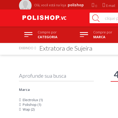
polishop
Olá, você está na
loja
E-mail
Compre por
Compre por
CATEGORIA
MARCA
Extratora de Sujeira
EXIBINDO
Marca
Electrolux (1)
Polishop (1)
Wap (2)