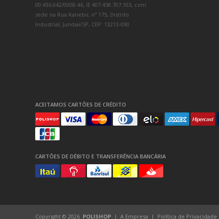
00.436.042/0008-46, IE 407.458.707.103, com
sede na Rua Kanebo, nº 175, Distrito
Industrial, Jundiaí/SP, CEP: 13213-090
ACEITAMOS CARTÕES DE CRÉDITO
CARTÕES DE DÉBITO E TRANSFERÊNCIA BANCÁRIA
Copyright © 2026
POLISHOP
A Empresa
Política de Privacidade