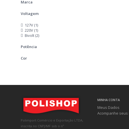
Marca
Voltagem
127V (1)
220V (1)
Bivolt (2)
Potência
Cor
MINHA CONTA
Meus Dados
Acompanhe seus 
Polimport Comércio e Exportação LTDA,
inscrita no CNPJ/MF sob o nº