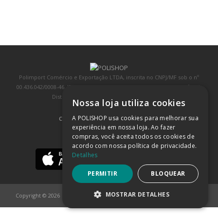
Polimport Comércio e Exportação LTDA, inscrita no CNPJ/MF sob o nº
00.436.042/0008-46, IE 407.458.707.103, com sede na Rua Kanebo, nº 175,
Distrito Industrial, Jundiaí/SP, CEP: 13213-090
Nossa loja utiliza cookies
A POLISHOP usa cookies para melhorar sua
COMPRA 100% SEGURA
(SAIBA MAIS)
experiência em nossa loja. Ao fazer
compras, você aceita todos os cookies de
BAIXE NOSSO APP
acordo com nossa política de privacidade.
Detalhes
PERMITIR
BLOQUEAR
MOSTRAR DETALHES
Copyright © 2026
POLISHOP
ESTRITAMENTE NECESSÁRIOS