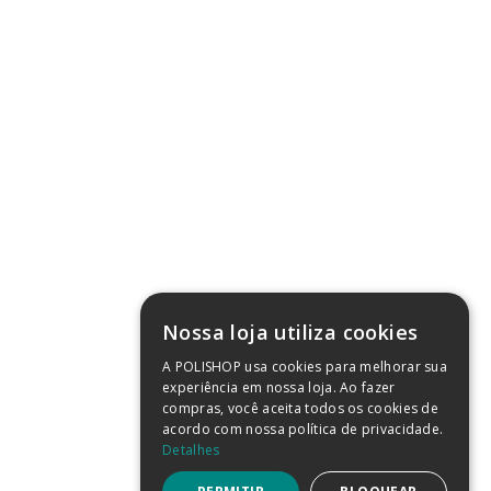
Segura
rantia
ições de Uso
vacidade
kies
ução
ara Outlet
cnica
 Imprensa
sco
GURA
(SAIBA MAIS)
Nossa loja utiliza cookies
A POLISHOP usa cookies para melhorar sua
experiência em nossa loja. Ao fazer
compras, você aceita todos os cookies de
acordo com nossa política de privacidade.
Detalhes