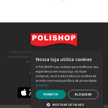
Polimport Comércio e Exportação LTDA, inscrita no CNPJ/MF sob o nº
00.436.042/0008-46, IE 407.458.707.103, com sede na Rua Kanebo, nº 175,
Nossa loja utiliza cookies
Distrito Industrial, Jundiaí/SP, CEP: 13213-090
A POLISHOP usa cookies para melhorar sua
experiência em nossa loja. Ao fazer
COMPRA 100% SEGURA
(SAIBA MAIS)
compras, você aceita todos os cookies de
acordo com nossa política de privacidade.
BAIXE NOSSO APP
Detalhes
PERMITIR
BLOQUEAR
MOSTRAR DETALHES