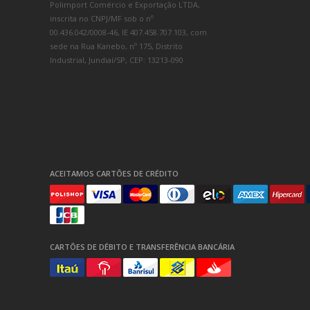
Polimport Comércio e Exportação LTDA,
inscrita no CNPJ/MF sob o nº
00.436.042/0008-46, IE 407.458.707.103, com
sede na Rua Kanebo, nº 175, Distrito
Industrial, Jundiaí/SP, CEP: 13213-090
ACEITAMOS CARTÕES DE CRÉDITO
CARTÕES DE DÉBITO E TRANSFERÊNCIA BANCÁRIA