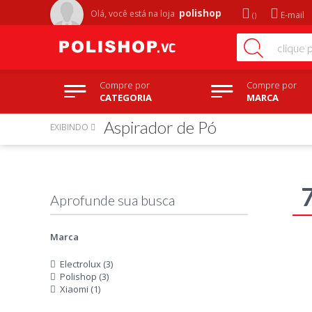
polishop
Olá, você está na
loja
E-mail
Compre por
Compre por
CATEGORIA
MARCA
Aspirador de Pó
EXIBINDO
Marca
Electrolux (3)
Polishop (3)
Xiaomi (1)