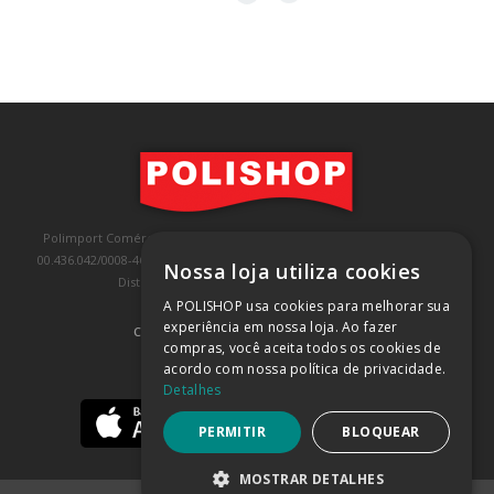
Polimport Comércio e Exportação LTDA, inscrita no CNPJ/MF sob o nº
00.436.042/0008-46, IE 407.458.707.103, com sede na Rua Kanebo, nº 175,
Nossa loja utiliza cookies
Distrito Industrial, Jundiaí/SP, CEP: 13213-090
A POLISHOP usa cookies para melhorar sua
experiência em nossa loja. Ao fazer
COMPRA 100% SEGURA
(SAIBA MAIS)
compras, você aceita todos os cookies de
acordo com nossa política de privacidade.
BAIXE NOSSO APP
Detalhes
PERMITIR
BLOQUEAR
MOSTRAR DETALHES