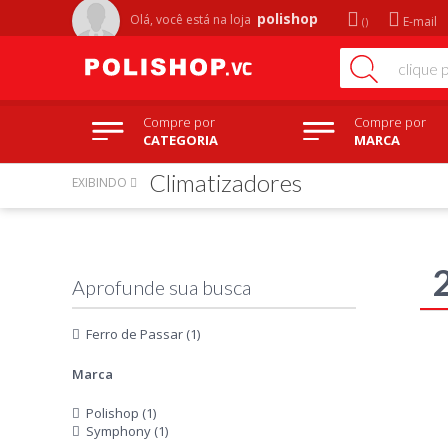
polishop
Olá, você está na
loja
E-mail
Compre por
Compre por
CATEGORIA
MARCA
Climatizadores
EXIBINDO
Ferro de Passar (1)
Marca
Polishop (1)
Symphony (1)