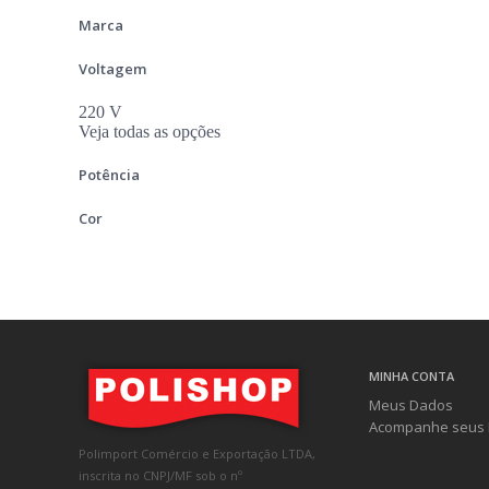
Marca
Voltagem
220 V
Veja todas as opções
Potência
Cor
MINHA CONTA
Meus Dados
Acompanhe seus 
Polimport Comércio e Exportação LTDA,
inscrita no CNPJ/MF sob o nº