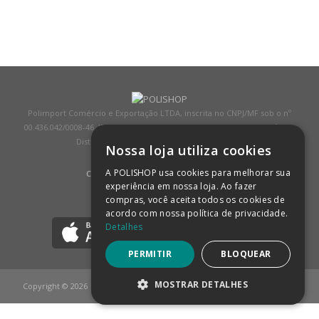
Polimport Comércio e Exportação LTDA, inscrita no CNPJ/MF sob o nº
00.436.042/0008-46, IE 407.458.707.103, com sede na Rua Kanebo, nº 175,
Distrito Industrial, Jundiaí/SP, CEP: 13213-090
Nossa loja utiliza cookies
A POLISHOP usa cookies para melhorar sua
COMPRA 100% SEGURA
(SAIBA MAIS)
experiência em nossa loja. Ao fazer
compras, você aceita todos os cookies de
BAIXE NOSSO APP
acordo com nossa política de privacidade.
Detalhes
PERMITIR
BLOQUEAR
MOSTRAR DETALHES
Copyright © 2026
POLISHOP
ESTRITAMENTE NECESSÁRIOS