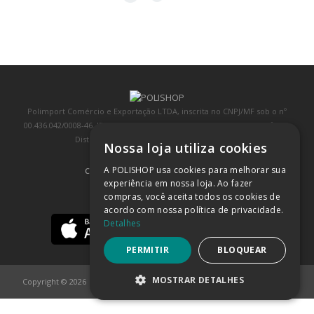
Polimport Comércio e Exportação LTDA, inscrita no CNPJ/MF sob o nº
00.436.042/0008-46, IE 407.458.707.103, com sede na Rua Kanebo, nº 175,
Distrito Industrial, Jundiaí/SP, CEP: 13213-090
Nossa loja utiliza cookies
A POLISHOP usa cookies para melhorar sua
COMPRA 100% SEGURA
(SAIBA MAIS)
experiência em nossa loja. Ao fazer
compras, você aceita todos os cookies de
BAIXE NOSSO APP
acordo com nossa política de privacidade.
Detalhes
PERMITIR
BLOQUEAR
MOSTRAR DETALHES
Copyright © 2026
POLISHOP
ESTRITAMENTE NECESSÁRIOS