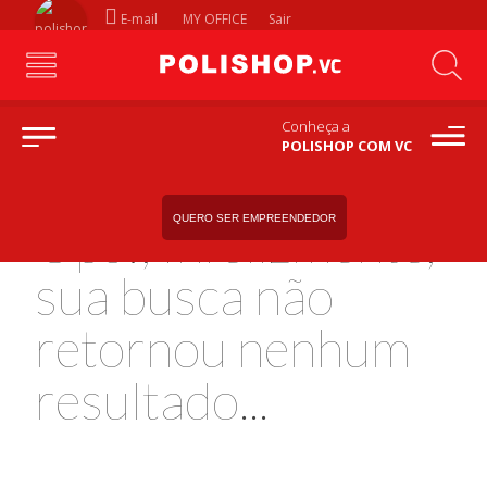
E-mail
MY OFFICE
Sair
Conheça a
POLISHOP COM VC
QUERO SER EMPREENDEDOR
Ops!, Infelizmente,
sua busca não
retornou nenhum
resultado...