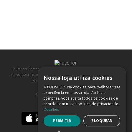
Polimport Comércio e Exportação LTDA, inscrita no CNPJ/MF sob o nº
00.436.042/0008-46, IE 407.458.707.103, com sede na Rua Kanebo, nº 175,
Nossa loja utiliza cookies
Distrito Industrial, Jundiaí/SP, CEP: 13213-090
A POLISHOP usa cookies para melhorar sua
experiência em nossa loja. Ao fazer
COMPRA 100% SEGURA
(SAIBA MAIS)
compras, você aceita todos os cookies de
acordo com nossa política de privacidade.
BAIXE NOSSO APP
Detalhes
PERMITIR
BLOQUEAR