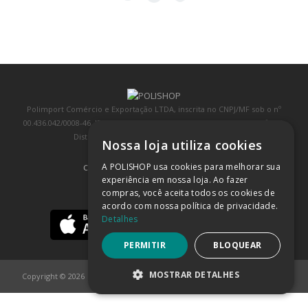
Polimport Comércio e Exportação LTDA, inscrita no CNPJ/MF sob o nº
00.436.042/0008-46, IE 407.458.707.103, com sede na Rua Kanebo, nº 175,
Distrito Industrial, Jundiaí/SP, CEP: 13213-090
Nossa loja utiliza cookies
A POLISHOP usa cookies para melhorar sua
COMPRA 100% SEGURA
(SAIBA MAIS)
experiência em nossa loja. Ao fazer
compras, você aceita todos os cookies de
BAIXE NOSSO APP
acordo com nossa política de privacidade.
Detalhes
PERMITIR
BLOQUEAR
MOSTRAR DETALHES
Copyright © 2026
POLISHOP
ESTRITAMENTE NECESSÁRIOS