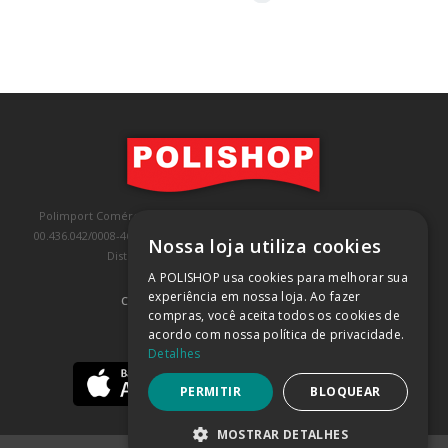
Polimport Comércio e Exportação LTDA, inscrita no CNPJ/MF sob o nº
00.436.042/0008-46, IE 407.458.707.103, com sede na Rua Kanebo, nº 175,
Nossa loja utiliza cookies
Distrito Industrial, Jundiaí/SP, CEP: 13213-090
A POLISHOP usa cookies para melhorar sua
experiência em nossa loja. Ao fazer
COMPRA 100% SEGURA
(SAIBA MAIS)
compras, você aceita todos os cookies de
acordo com nossa política de privacidade.
BAIXE NOSSO APP
Detalhes
PERMITIR
BLOQUEAR
MOSTRAR DETALHES