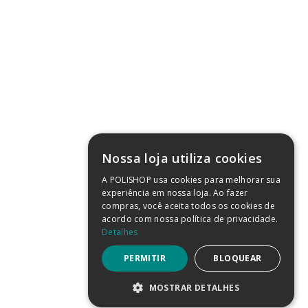
ições de Uso
vacidade
kies
ução
ara Outlet
cnica
 Imprensa
sco
GURA
(SAIBA MAIS)
Nossa loja utiliza cookies
A POLISHOP usa cookies para melhorar sua
experiência em nossa loja. Ao fazer
compras, você aceita todos os cookies de
acordo com nossa política de privacidade.
Detalhes
PERMITIR
BLOQUEAR
MOSTRAR DETALHES
Powered by