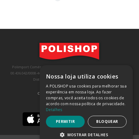
Polimport Comércio e Exportação LTDA, inscrita no CNPJ/MF sob o nº
00.436.042/0008-46, IE 407.458.707.103, com sede na Rua Kanebo, nº 175,
Nossa loja utiliza cookies
Distrito Industrial, Jundiaí/SP, CEP: 13213-090
A POLISHOP usa cookies para melhorar sua
experiência em nossa loja. Ao fazer
COMPRA 100% SEGURA
(SAIBA MAIS)
compras, você aceita todos os cookies de
acordo com nossa política de privacidade.
BAIXE NOSSO APP
Detalhes
PERMITIR
BLOQUEAR
MOSTRAR DETALHES