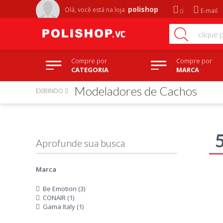
polishop
Olá, você está na
loja
E-mail
Compre por
Compre por
CATEGORIA
MARCA
Modeladores de Cachos
EXIBINDO
Marca
Be Emotion (3)
CONAIR (1)
Gama Italy (1)