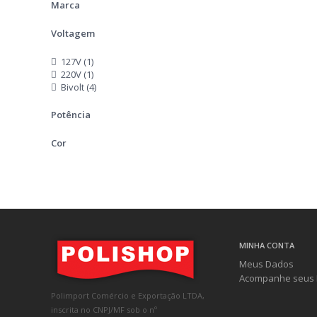
Marca
Voltagem
127V (1)
220V (1)
Bivolt (4)
Potência
Cor
MINHA CONTA
Meus Dados
Acompanhe seus 
Polimport Comércio e Exportação LTDA,
inscrita no CNPJ/MF sob o nº