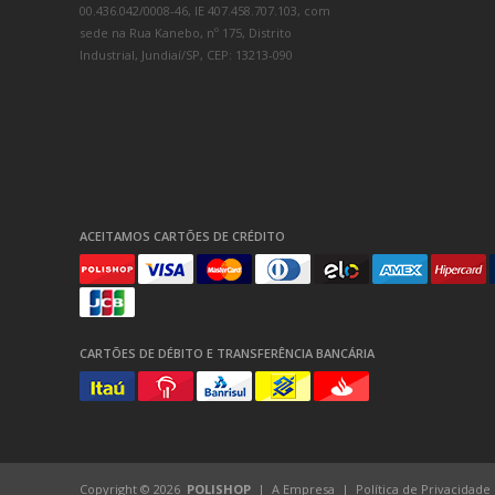
00.436.042/0008-46, IE 407.458.707.103, com
sede na Rua Kanebo, nº 175, Distrito
Industrial, Jundiaí/SP, CEP: 13213-090
ACEITAMOS CARTÕES DE CRÉDITO
CARTÕES DE DÉBITO E TRANSFERÊNCIA BANCÁRIA
Copyright © 2026
POLISHOP
A Empresa
Política de Privacidade