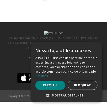
Polimport Comércio e Exportação LTDA, inscrita no CNPJ/MF sob o nº
00.436.042/0008-46, IE 407.458.707.103, com sede na Rua Kanebo, nº 175,
Distrito Industrial, Jundiaí/SP, CEP: 13213-090
Nossa loja utiliza cookies
A POLISHOP usa cookies para melhorar sua
COMPRA 100% SEGURA
(SAIBA MAIS)
experiência em nossa loja. Ao fazer
compras, você aceita todos os cookies de
BAIXE NOSSO APP
acordo com nossa política de privacidade.
Detalhes
PERMITIR
BLOQUEAR
MOSTRAR DETALHES
Copyright © 2026
POLISHOP
ESTRITAMENTE NECESSÁRIOS