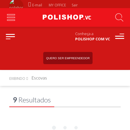
E-mail
MY OFFICE
Sair
Conheça a
POLISHOP COM VC
QUERO SER EMPREENDEDOR
Escovas
EXIBINDO
9
Resultados