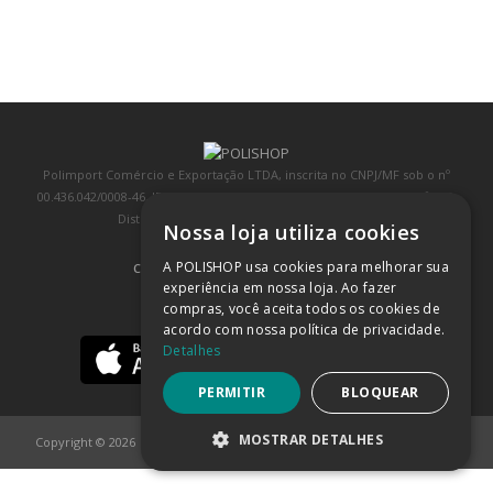
Polimport Comércio e Exportação LTDA, inscrita no CNPJ/MF sob o nº
00.436.042/0008-46, IE 407.458.707.103, com sede na Rua Kanebo, nº 175,
Distrito Industrial, Jundiaí/SP, CEP: 13213-090
Nossa loja utiliza cookies
A POLISHOP usa cookies para melhorar sua
COMPRA 100% SEGURA
(SAIBA MAIS)
experiência em nossa loja. Ao fazer
compras, você aceita todos os cookies de
BAIXE NOSSO APP
acordo com nossa política de privacidade.
Detalhes
PERMITIR
BLOQUEAR
MOSTRAR DETALHES
Copyright © 2026
POLISHOP
ESTRITAMENTE NECESSÁRIOS