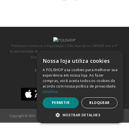
Polimport Comércio e Exportação LTDA, inscrita no CNPJ/MF sob o nº
00.436.042/0008-46, IE 407.458.707.103, com sede na Rua Kanebo, nº 175,
Distrito Industrial, Jundiaí/SP, CEP: 13213-090
Nossa loja utiliza cookies
A POLISHOP usa cookies para melhorar sua
COMPRA 100% SEGURA
(SAIBA MAIS)
experiência em nossa loja. Ao fazer
compras, você aceita todos os cookies de
BAIXE NOSSO APP
acordo com nossa política de privacidade.
Detalhes
PERMITIR
BLOQUEAR
MOSTRAR DETALHES
Copyright © 2026
POLISHOP
ESTRITAMENTE NECESSÁRIOS