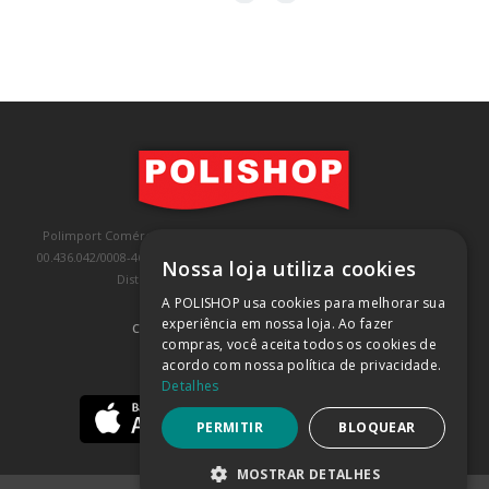
Polimport Comércio e Exportação LTDA, inscrita no CNPJ/MF sob o nº
00.436.042/0008-46, IE 407.458.707.103, com sede na Rua Kanebo, nº 175,
Nossa loja utiliza cookies
Distrito Industrial, Jundiaí/SP, CEP: 13213-090
A POLISHOP usa cookies para melhorar sua
experiência em nossa loja. Ao fazer
COMPRA 100% SEGURA
(SAIBA MAIS)
compras, você aceita todos os cookies de
acordo com nossa política de privacidade.
BAIXE NOSSO APP
Detalhes
PERMITIR
BLOQUEAR
MOSTRAR DETALHES