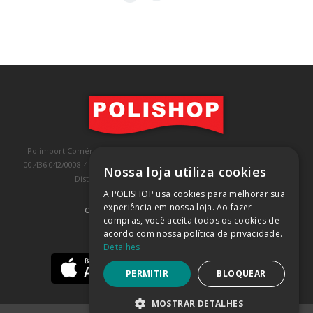
Polimport Comércio e Exportação LTDA, inscrita no CNPJ/MF sob o nº
00.436.042/0008-46, IE 407.458.707.103, com sede na Rua Kanebo, nº 175,
Nossa loja utiliza cookies
Distrito Industrial, Jundiaí/SP, CEP: 13213-090
A POLISHOP usa cookies para melhorar sua
experiência em nossa loja. Ao fazer
COMPRA 100% SEGURA
(SAIBA MAIS)
compras, você aceita todos os cookies de
acordo com nossa política de privacidade.
BAIXE NOSSO APP
Detalhes
PERMITIR
BLOQUEAR
MOSTRAR DETALHES