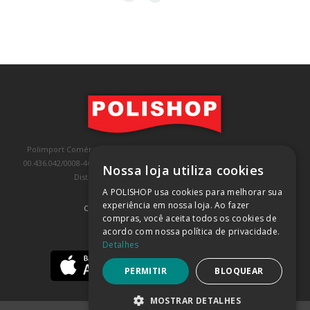
Polimport Comércio e Exportação LTDA, inscrita no CNPJ/MF sob o nº
00.436.042/0008-46, IE 407.458.707.103, com sede na Rua Kanebo, nº 175,
Nossa loja utiliza cookies
Distrito Industrial, Jundiaí/SP, CEP: 13213-090
A POLISHOP usa cookies para melhorar sua
experiência em nossa loja. Ao fazer
COMPRA 100% SEGURA
(SAIBA MAIS)
compras, você aceita todos os cookies de
acordo com nossa política de privacidade.
BAIXE NOSSO APP
Detalhes
PERMITIR
BLOQUEAR
MOSTRAR DETALHES