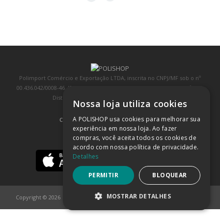
Polimport Comércio e Exportação LTDA, inscrita no CNPJ/MF sob o nº
00.436.042/0008-46, IE 407.458.707.103, com sede na Rua Kanebo, nº 175,
Distrito Industrial, Jundiaí/SP, CEP: 13213-090
Nossa loja utiliza cookies
A POLISHOP usa cookies para melhorar sua
COMPRA 100% SEGURA
(SAIBA MAIS)
experiência em nossa loja. Ao fazer
compras, você aceita todos os cookies de
BAIXE NOSSO APP
acordo com nossa política de privacidade.
Detalhes
PERMITIR
BLOQUEAR
MOSTRAR DETALHES
Copyright © 2026
POLISHOP
ESTRITAMENTE NECESSÁRIOS