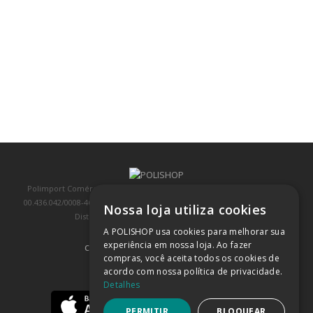
Polimport Comércio e Exportação LTDA, inscrita no CNPJ/MF sob o nº
00.436.042/0008-46, IE 407.458.707.103, com sede na Rua Kanebo, nº 175,
Nossa loja utiliza cookies
Distrito Industrial, Jundiaí/SP, CEP: 13213-090
A POLISHOP usa cookies para melhorar sua
experiência em nossa loja. Ao fazer
COMPRA 100% SEGURA
(SAIBA MAIS)
compras, você aceita todos os cookies de
acordo com nossa política de privacidade.
BAIXE NOSSO APP
Detalhes
PERMITIR
BLOQUEAR