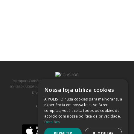
Polimport Comércio e Exportação LTDA, inscrita no CNPJ/MF sob o nº
00.436.042/0008-46, IE 407.458.707.103, com sede na Rua Kanebo, nº 175,
Nossa loja utiliza cookies
Distrito Industrial, Jundiaí/SP, CEP: 13213-090
A POLISHOP usa cookies para melhorar sua
experiência em nossa loja. Ao fazer
COMPRA 100% SEGURA
(SAIBA MAIS)
compras, você aceita todos os cookies de
acordo com nossa política de privacidade.
BAIXE NOSSO APP
Detalhes
PERMITIR
BLOQUEAR