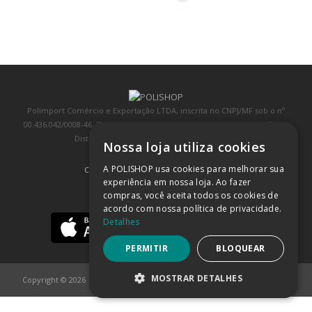
Polimport Comércio e Exportação LTDA, inscrita no CNPJ/MF sob o nº
00.436.042/0008-46, IE 407.458.707.103, com sede na Rua Kanebo, nº 175,
Distrito Industrial, Jundiaí/SP, CEP: 13213-090
Nossa loja utiliza cookies
A POLISHOP usa cookies para melhorar sua
COMPRA 100% SEGURA
(SAIBA MAIS)
experiência em nossa loja. Ao fazer
compras, você aceita todos os cookies de
BAIXE NOSSO APP
acordo com nossa política de privacidade.
Detalhes
PERMITIR
BLOQUEAR
MOSTRAR DETALHES
Copyright © 2026
POLISHOP
ESTRITAMENTE NECESSÁRIOS