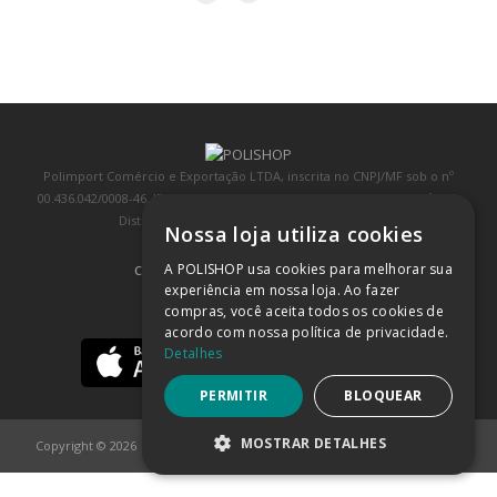
Polimport Comércio e Exportação LTDA, inscrita no CNPJ/MF sob o nº
00.436.042/0008-46, IE 407.458.707.103, com sede na Rua Kanebo, nº 175,
Distrito Industrial, Jundiaí/SP, CEP: 13213-090
Nossa loja utiliza cookies
A POLISHOP usa cookies para melhorar sua
COMPRA 100% SEGURA
(SAIBA MAIS)
experiência em nossa loja. Ao fazer
compras, você aceita todos os cookies de
BAIXE NOSSO APP
acordo com nossa política de privacidade.
Detalhes
PERMITIR
BLOQUEAR
MOSTRAR DETALHES
Copyright © 2026
POLISHOP
ESTRITAMENTE NECESSÁRIOS