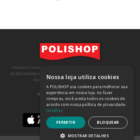
Polimport Comércio e Exportação LTDA, inscrita no CNPJ/MF sob o nº
00.436.042/0008-46, IE 407.458.707.103, com sede na Rua Kanebo, nº 175,
Nossa loja utiliza cookies
Distrito Industrial, Jundiaí/SP, CEP: 13213-090
A POLISHOP usa cookies para melhorar sua
experiência em nossa loja. Ao fazer
COMPRA 100% SEGURA
(SAIBA MAIS)
compras, você aceita todos os cookies de
acordo com nossa política de privacidade.
BAIXE NOSSO APP
Detalhes
PERMITIR
BLOQUEAR
MOSTRAR DETALHES