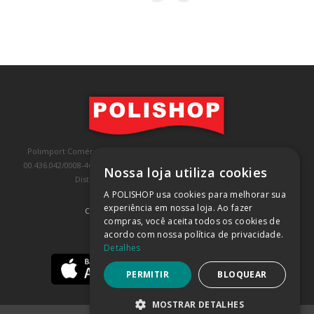
Polimport Comércio e Exportação LTDA, inscrita no CNPJ/MF sob o nº
00.436.042/0008-46, IE 407.458.707.103, com sede na Rua Kanebo, nº 175,
Nossa loja utiliza cookies
Distrito Industrial, Jundiaí/SP, CEP: 13213-090
A POLISHOP usa cookies para melhorar sua
experiência em nossa loja. Ao fazer
COMPRA 100% SEGURA
(SAIBA MAIS)
compras, você aceita todos os cookies de
acordo com nossa política de privacidade.
BAIXE NOSSO APP
Detalhes
PERMITIR
BLOQUEAR
MOSTRAR DETALHES