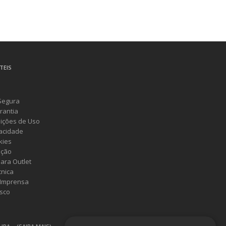
TEIS
Segura
rantia
ições de Uso
vacidade
kies
ução
ara Outlet
cnica
 Imprensa
sco