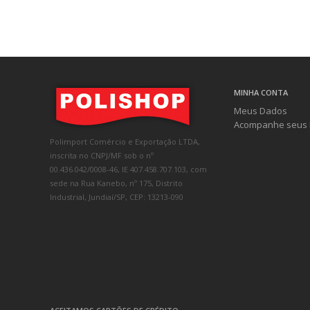
MINHA CONTA
Meus Dados
Acompanhe seus 
Polimport Comércio e Exportação LTDA,
inscrita no CNPJ/MF sob o nº
00.436.042/0008-46, IE 407.458.707.103, com
sede na Rua Kanebo, nº 175, Distrito
Industrial, Jundiaí/SP, CEP: 13213-090