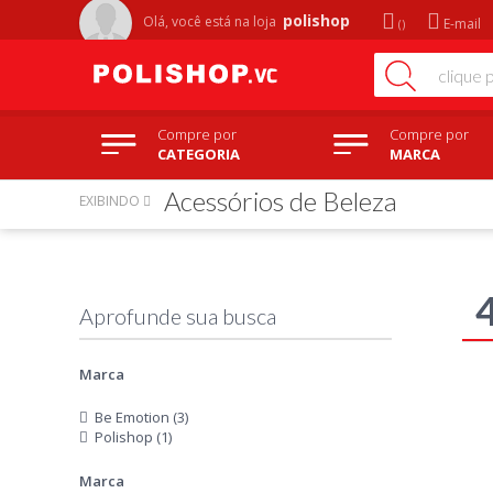
polishop
Olá, você está na
loja
E-mail
Compre por
Compre por
CATEGORIA
MARCA
Acessórios de Beleza
EXIBINDO
Marca
Be Emotion (3)
Polishop (1)
Marca