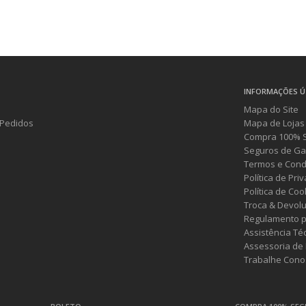
INFORMAÇÕES Ú
Mapa do Site
Pedidos
Mapa de Lojas
Compra 100% 
Seguros de Ga
Termos e Cond
Política de Pri
Política de Coo
Troca & Devol
Regulamento p
Assistência Té
Assessoria de
Trabalhe Cono