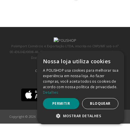
Polimport Comércio e Exportação LTDA, inscrita no CNPJ/MF sob o nº
00.436.042/0008-46, IE 407.458.707.103, com sede na Rua Kanebo, nº 175,
Distrito Industrial, Jundiaí/SP, CEP: 13213-090
Nossa loja utiliza cookies
A POLISHOP usa cookies para melhorar sua
COMPRA 100% SEGURA
(SAIBA MAIS)
experiência em nossa loja. Ao fazer
compras, você aceita todos os cookies de
BAIXE NOSSO APP
acordo com nossa política de privacidade.
Detalhes
PERMITIR
BLOQUEAR
MOSTRAR DETALHES
Copyright © 2026
POLISHOP
ESTRITAMENTE NECESSÁRIOS