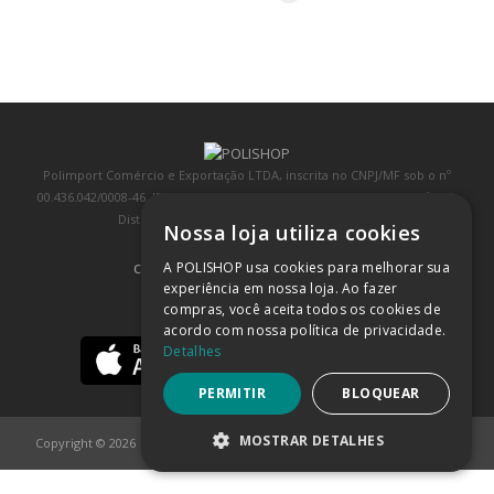
Polimport Comércio e Exportação LTDA, inscrita no CNPJ/MF sob o nº
00.436.042/0008-46, IE 407.458.707.103, com sede na Rua Kanebo, nº 175,
Distrito Industrial, Jundiaí/SP, CEP: 13213-090
Nossa loja utiliza cookies
A POLISHOP usa cookies para melhorar sua
COMPRA 100% SEGURA
(SAIBA MAIS)
experiência em nossa loja. Ao fazer
compras, você aceita todos os cookies de
BAIXE NOSSO APP
acordo com nossa política de privacidade.
Detalhes
PERMITIR
BLOQUEAR
MOSTRAR DETALHES
Copyright © 2026
POLISHOP
ESTRITAMENTE NECESSÁRIOS