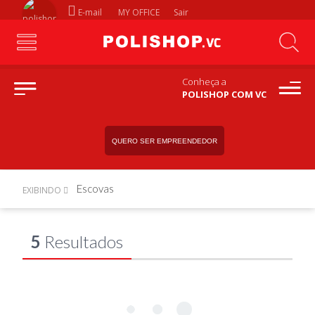
E-mail
MY OFFICE
Sair
Conheça a
POLISHOP COM VC
QUERO SER EMPREENDEDOR
Escovas
EXIBINDO
5
Resultados