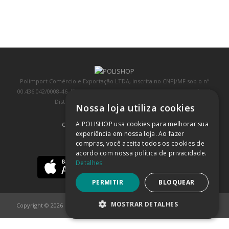
Polimport Comércio e Exportação LTDA, inscrita no CNPJ/MF sob o nº
00.436.042/0008-46, IE 407.458.707.103, com sede na Rua Kanebo, nº 175,
Distrito Industrial, Jundiaí/SP, CEP: 13213-090
Nossa loja utiliza cookies
A POLISHOP usa cookies para melhorar sua
COMPRA 100% SEGURA
(SAIBA MAIS)
experiência em nossa loja. Ao fazer
compras, você aceita todos os cookies de
BAIXE NOSSO APP
acordo com nossa política de privacidade.
Detalhes
PERMITIR
BLOQUEAR
MOSTRAR DETALHES
Copyright © 2026
POLISHOP
ESTRITAMENTE NECESSÁRIOS