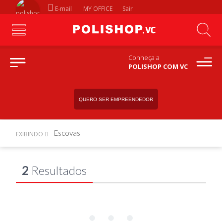
E-mail
MY OFFICE
Sair
Conheça a
POLISHOP COM VC
QUERO SER EMPREENDEDOR
Escovas
EXIBINDO
2
Resultados