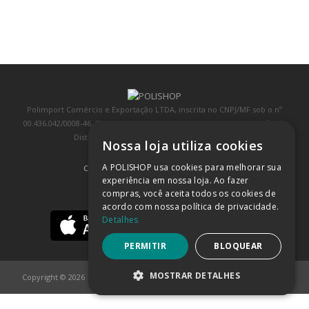
Polimport Comércio e Exportação LTDA, inscrita no CNPJ/MF sob o nº
00.436.042/0008-46, IE 407.458.707.103, com sede na Rua Kanebo, nº 175,
Distrito Industrial, Jundiaí/SP, CEP: 13213-090
Nossa loja utiliza cookies
A POLISHOP usa cookies para melhorar sua
COMPRA 100% SEGURA
(SAIBA MAIS)
experiência em nossa loja. Ao fazer
compras, você aceita todos os cookies de
BAIXE NOSSO APP
acordo com nossa política de privacidade.
Detalhes
PERMITIR
BLOQUEAR
MOSTRAR DETALHES
Copyright © 2026
POLISHOP
ESTRITAMENTE NECESSÁRIOS