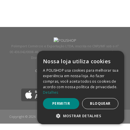
Polimport Comércio e Exportação LTDA, inscrita no CNPJ/MF sob o nº
00.436.042/0008-46, IE 407.458.707.103, com sede na Rua Kanebo, nº 175,
Distrito Industrial, Jundiaí/SP, CEP: 13213-090
Nossa loja utiliza cookies
A POLISHOP usa cookies para melhorar sua
COMPRA 100% SEGURA
(SAIBA MAIS)
experiência em nossa loja. Ao fazer
compras, você aceita todos os cookies de
BAIXE NOSSO APP
acordo com nossa política de privacidade.
Detalhes
PERMITIR
BLOQUEAR
MOSTRAR DETALHES
Copyright © 2026
POLISHOP
ESTRITAMENTE NECESSÁRIOS