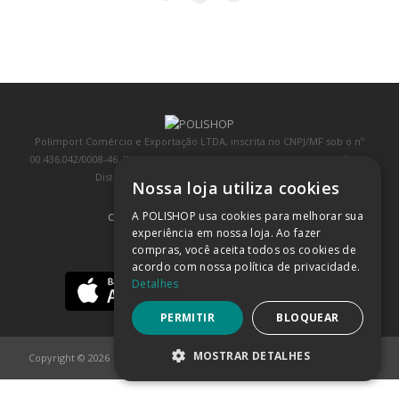
Polimport Comércio e Exportação LTDA, inscrita no CNPJ/MF sob o nº
00.436.042/0008-46, IE 407.458.707.103, com sede na Rua Kanebo, nº 175,
Distrito Industrial, Jundiaí/SP, CEP: 13213-090
Nossa loja utiliza cookies
A POLISHOP usa cookies para melhorar sua
COMPRA 100% SEGURA
(SAIBA MAIS)
experiência em nossa loja. Ao fazer
compras, você aceita todos os cookies de
BAIXE NOSSO APP
acordo com nossa política de privacidade.
Detalhes
PERMITIR
BLOQUEAR
MOSTRAR DETALHES
Copyright © 2026
POLISHOP
ESTRITAMENTE NECESSÁRIOS