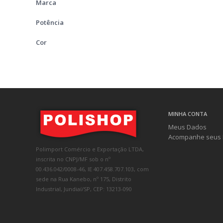
Marca
Potência
Cor
MINHA CONTA
Meus Dados
Acompanhe seus 
Polimport Comércio e Exportação LTDA,
inscrita no CNPJ/MF sob o nº
00.436.042/0008-46, IE 407.458.707.103, com
sede na Rua Kanebo, nº 175, Distrito
Industrial, Jundiaí/SP, CEP: 13213-090