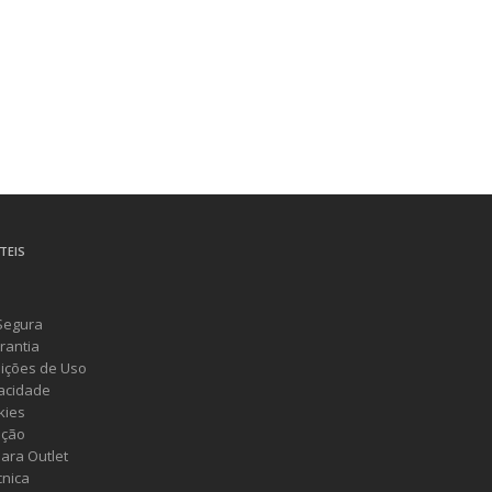
TEIS
Segura
rantia
ições de Uso
vacidade
kies
ução
ara Outlet
cnica