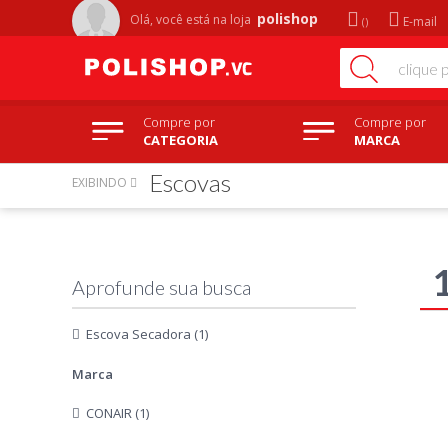
polishop
Olá, você está na
loja
E-mail
Compre por
Compre por
CATEGORIA
MARCA
Escovas
EXIBINDO
Escova Secadora (1)
Marca
CONAIR (1)