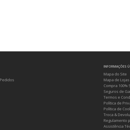
INFORMAÇÕES Ú
Mapa do Site
Pedidos
Mapa de Lojas
Compra 100% 
Seguros de Ga
Termos e Cond
Política de Pri
Política de Coo
Troca & Devol
Regulamento p
Assistência Té